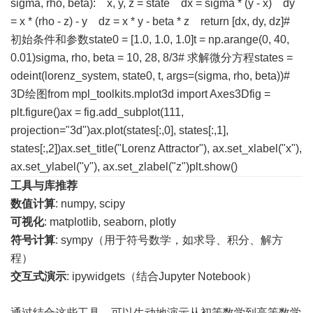
sigma, rho, beta): x, y, z = state dx = sigma * (y - x) dy
= x * (rho - z) - y dz = x * y - beta * z return [dx, dy, dz]#
初始条件和参数state0 = [1.0, 1.0, 1.0]t = np.arange(0, 40,
0.01)sigma, rho, beta = 10, 28, 8/3# 求解微分方程states =
odeint(lorenz_system, state0, t, args=(sigma, rho, beta))#
3D绘图from mpl_toolkits.mplot3d import Axes3Dfig =
plt.figure()ax = fig.add_subplot(111,
projection="3d")ax.plot(states[:,0], states[:,1],
states[:,2])ax.set_title("Lorenz Attractor"), ax.set_xlabel("x"),
ax.set_ylabel("y"), ax.set_zlabel("z")plt.show()
工具与库推荐
数值计算
: numpy, scipy
可视化
: matplotlib, seaborn, plotly
符号计算
: sympy（用于符号数学，如求导、积分、解方
程）
交互式演示
: ipywidgets（结合Jupyter Notebook）
通过结合这些工具，可以生动地演示从初等数学到高等数学