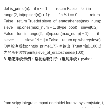
def is_prime(n): if n <= 1: return False for i in
range(2, int(np.sqrt(n)) + 1): if n % i == 0: return
False return Truedef sieve_of_eratosthenes(max_num):
sieve = np.ones(max_num + 1, dtype=bool) sieve[0:2] =
False for i in range(2, int(np.sqrt(max_num)) + 1): if
sieve
: sieve[i*i :: i] = False return np.where(sieve)
[0]# 检测质数print(is_prime(17)) # 输出: True# 输出100以
内的所有质数print(sieve_of_eratosthenes(100))
8. 动态系统
示例：洛伦兹吸引子（混沌系统）
python
from scipy.integrate import odeintdef lorenz_system(state, t,