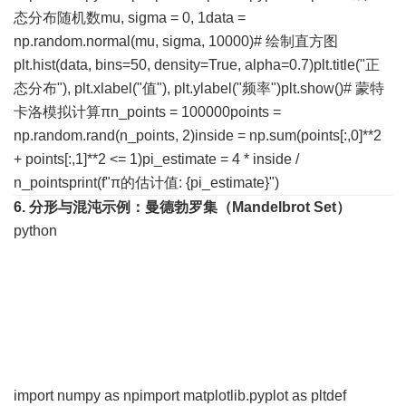
态分布随机数mu, sigma = 0, 1data =
np.random.normal(mu, sigma, 10000)# 绘制直方图
plt.hist(data, bins=50, density=True, alpha=0.7)plt.title("正
态分布"), plt.xlabel("值"), plt.ylabel("频率")plt.show()# 蒙特
卡洛模拟计算πn_points = 100000points =
np.random.rand(n_points, 2)inside = np.sum(points[:,0]**2
+ points[:,1]**2 <= 1)pi_estimate = 4 * inside /
n_pointsprint(f"π的估计值: {pi_estimate}")
6. 分形与混沌
示例：曼德勃罗集（Mandelbrot Set）
python
import numpy as npimport matplotlib.pyplot as pltdef