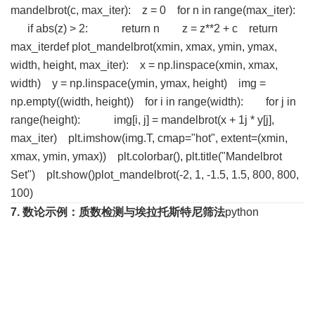
mandelbrot(c, max_iter): z = 0 for n in range(max_iter):
if abs(z) > 2: return n z = z**2 + c return
max_iterdef plot_mandelbrot(xmin, xmax, ymin, ymax,
width, height, max_iter): x = np.linspace(xmin, xmax,
width) y = np.linspace(ymin, ymax, height) img =
np.empty((width, height)) for i in range(width): for j in
range(height): img[i, j] = mandelbrot(x
+ 1j * y[j],
max_iter) plt.imshow(img.T, cmap="hot", extent=(xmin,
xmax, ymin, ymax)) plt.colorbar(), plt.title("Mandelbrot
Set") plt.show()plot_mandelbrot(-2, 1, -1.5, 1.5, 800, 800,
100)
7. 数论
示例：质数检测与埃拉托斯特尼筛法
python