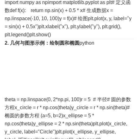
import numpy as npimport matplotlib.pyplot as plt# 定义函
数def f(x): return np.sin(x) + 0.5 * x# 生成数据x =
np.linspace(-10, 10, 100)y = f(x)# 绘图plt.plot(x, y, label="y
= sin(x) + 0.5x")plt.xlabel("x"), plt.ylabel("y"), plt.grid(),
plt.legend()plt.show()
2. 几何与图形
示例：绘制圆和椭圆
python
theta = np.linspace(0, 2*np.pi, 100)r = 5 # 半径# 圆的参数
方程x_circle = r * np.cos(theta)y_circle = r * np.sin(theta)#
椭圆的参数方程 (a=5, b=2)x_ellipse = 5 *
np.cos(theta)y_ellipse = 2 * np.sin(theta)plt.plot(x_circle,
y_circle, label="Circle")plt.plot(x_ellipse, y_ellipse,