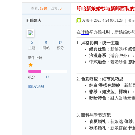
盱眙新娘婚纱与新郎西装的
查看:
1910
|
回复:
0
盱眙婚庆
发表于 2025-4-24 06:51:23
|
显
在
盱眙
举办婚礼时，新娘婚纱
5
0
17
1. 风格协调：统一主题
主题
回帖
积分
经典优雅
：新娘选择
缎
浪漫森系
（适合户外）
新手上路
中式融合
：若婚纱含
旗
积分
17
2. 色彩呼应：细节见巧思
纯白/香槟色婚纱
：新郎
发消息
彩纱（如浅蓝、裸粉）
盱眙特色
：融入当地元
3. 面料与季节适配
春夏婚礼
：新娘选
薄纱
秋冬婚礼
：新娘搭配
长