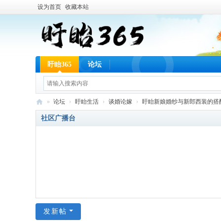
设为首页
收藏本站
盱眙365
论坛
»
论坛
›
盱眙生活
›
谈婚论嫁
›
盱眙新娘婚纱与新郎西装的搭配技
盱
社区广播台
眙
36
5
网
发新帖