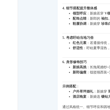
4. 细节搭配提升整体感
领型呼应
：新娘若穿
V
配饰点睛
：新郎的
袖扣
鞋履协调
：新娘穿
珍珠
5. 考虑盱眙当地习俗
红色元素
：若遵循传统
舒适性
：盱眙夏季湿热
6. 身形修饰技巧
新娘高挑
：长拖尾婚纱+
新郎偏瘦
：戗驳领西装
示例搭配
：
户外草坪婚礼
：新娘穿
酒店晚宴
：新娘选
镶钻
通过风格统一、细节呼应和因