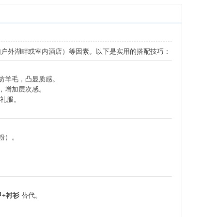
如户外湖畔或室内酒店）等因素。以下是实用的搭配技巧：
纺羊毛，凸显质感。
，增加层次感。
礼服。
粉）。
甲+衬衫
替代。