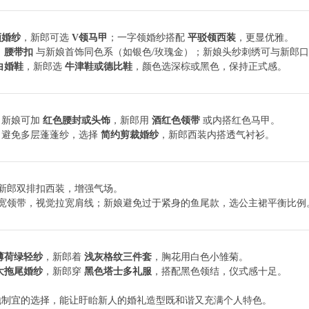
领婚纱
，新郎可选
V领马甲
；一字领婚纱搭配
平驳领西装
，更显优雅。
、腰带扣
与新娘首饰同色系（如银色/玫瑰金）；新娘头纱刺绣可与新郎
白婚鞋
，新郎选
牛津鞋或德比鞋
，颜色选深棕或黑色，保持正式感。
，新娘可加
红色腰封或头饰
，新郎用
酒红色领带
或内搭红色马甲。
，避免多层蓬蓬纱，选择
简约剪裁婚纱
，新郎西装内搭透气衬衫。
新郎双排扣西装，增强气场。
+宽领带，视觉拉宽肩线；新娘避免过于紧身的鱼尾款，选公主裙平衡比例
薄荷绿轻纱
，新郎着
浅灰格纹三件套
，胸花用白色小雏菊。
大拖尾婚纱
，新郎穿
黑色塔士多礼服
，搭配黑色领结，仪式感十足。
地制宜的选择，能让盱眙新人的婚礼造型既和谐又充满个人特色。