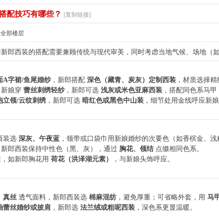
搭配技巧有哪些？
[复制链接]
示全部楼层
与新郎西装的搭配需要兼顾传统与现代审美，同时考虑当地气候、场地（
面A字裙/鱼尾婚纱
，新郎搭配
深色（藏青、炭灰）定制西装
，材质选择精
：新娘穿
蕾丝刺绣轻纱
，新郎可选
浅灰或米色亚麻西装
，搭配同色系马甲
袍立领/云纹刺绣
，新郎可选
暗红色或黑色中山装
，细节处用金线呼应新娘
西装选
深灰、午夜蓝
，领带或口袋巾用新娘婚纱的次要色（如香槟金、浅
：新郎西装保持中性色（黑、灰），通过
胸花、领结
点缀相同色系。
素，如新郎胸花用
荷花（洪泽湖元素）
，与新娘头饰呼应。
、真丝
透气面料，新郎西装选
棉麻混纺
，避免厚重；可省略外套，用
马
袖蕾丝婚纱或披肩
，新郎选
法兰绒或粗呢西装
，深色系更显温暖。