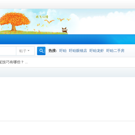
热搜:
盱眙
盱眙眼镜店
盱眙龙虾
盱眙二手房
帖子
搜
巧有哪些？ ...
索