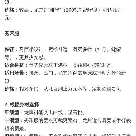
娘。
价格
：较高，尤其是“褂皇”（100%刺绣密度）可达数万
元。
秀禾服
特征
：马面裙设计，宽松舒适，图案多样（牡丹、蝙蝠
等），更具少女感。
适合身材
：骨架较大或丰满型，宽袖和裙摆能遮肉。
适用场景
：接亲、出门，尤其适合需坐床或行动方便的新
娘。
价格
：相对亲民，从几百到上万元不等，定制款较贵6。
2.
根据身材选择
纤细型
：龙凤褂能突出曲线，显高挑。
丰满型
：秀禾服的宽松剪裁更遮肉，尤其适合肩宽或手臂较
粗的新娘。