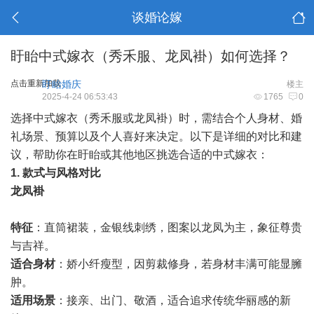
谈婚论嫁
盱眙中式嫁衣（秀禾服、龙凤褂）如何选择？
点击重新加载
盱眙婚庆
楼主
2025-4-24 06:53:43
1765
0
选择中式嫁衣（秀禾服或龙凤褂）时，需结合个人身材、婚
礼场景、预算以及个人喜好来决定。以下是详细的对比和建
议，帮助你在
盱眙
或其他地区挑选合适的中式嫁衣：
1.
款式与风格对比
龙凤褂
特征
：直筒裙装，金银线刺绣，图案以龙凤为主，象征尊贵
与吉祥。
适合身材
：娇小纤瘦型，因剪裁修身，若身材丰满可能显臃
肿。
适用场景
：接亲、出门、敬酒，适合追求传统华丽感的新