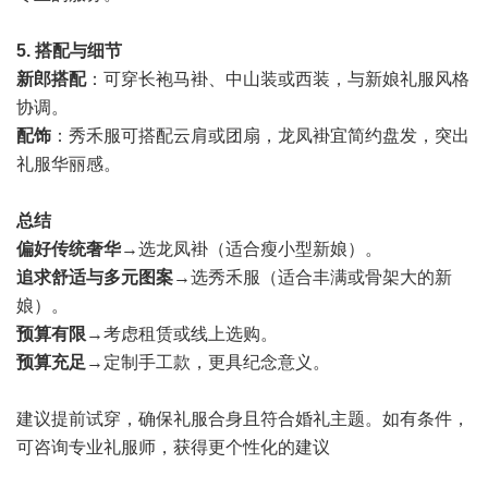
5.
搭配与细节
新郎搭配
：可穿长袍马褂、中山装或西装，与新娘礼服风格
协调。
配饰
：秀禾服可搭配云肩或团扇，龙凤褂宜简约盘发，突出
礼服华丽感。
总结
偏好传统奢华
→选龙凤褂（适合瘦小型新娘）。
追求舒适与多元图案
→选秀禾服（适合丰满或骨架大的新
娘）。
预算有限
→考虑租赁或线上选购。
预算充足
→定制手工款，更具纪念意义。
建议提前试穿，确保礼服合身且符合婚礼主题。如有条件，
可咨询专业礼服师，获得更个性化的建议