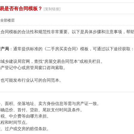
易是否有合同模板？
[复制链接]
示全部楼层
认合同模板的合法性和规范性非常重要。以下是具体步骤和注意事项，帮
房产局
：通常提供标准的《二手房买卖合同》模板，可通过以下途径获取
城乡建设局官网，查找“房屋交易合同范本”或相关栏目。
动产登记中心或房管局窗口咨询索取。
：也可能发布行业认可的合同范本。
号、面积、坐落地址、卖方身份信息等需与房产证一致。
明确总价、首付、贷款、尾款支付时间及条件。
个税、中介费等由哪方承担。
流程和时间节点。
款、过户或交房的赔偿条款。