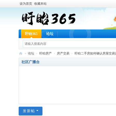
设为首页
收藏本站
盱眙365
论坛
»
论坛
›
盱眙房产
›
房产交易
›
盱眙二手房如何确认房屋交易是否
盱
社区广播台
眙
36
5
网
发新帖