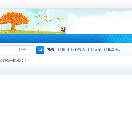
热搜:
盱眙
盱眙眼镜店
盱眙龙虾
盱眙二手房
帖子
搜
有合同模板？ ...
索