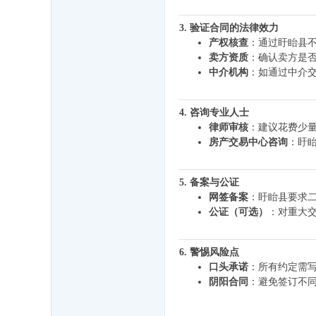
3. 验证合同的法律效力
产权核查
：通过盱眙县
卖方资质
：确认卖方是
中介机构
：如通过中介
4. 咨询专业人士
律师审核
：建议花费少
房产交易中心咨询
：盱
5. 备案与公证
网签备案
：盱眙县要求二
公证（可选）
：对重大
6. 警惕风险点
口头承诺
：所有约定需
阴阳合同
：避免签订不同