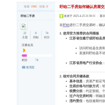
盱眙二手房如何确认房屋交
查看:
1900
|
回复:
0
盱眙二手房
发表于 2025-4-25 21:50:11
|
显
在
盱眙
进行二手房交易时，确
22
0
74
1. 使用官方推荐的合同模板
主题
回帖
积分
江苏省住建厅或盱眙县
注册会员
访问盱眙县住房和
直接到盱眙县不
积分
74
江苏省房地产行业协会
发消息
2. 核对合同关键条款
基本信息
：房屋产权证
交易价格与付款方式
：
税费分担
：约定契税、
过户与交房时间
：明确
违约责任
：包括逾期付