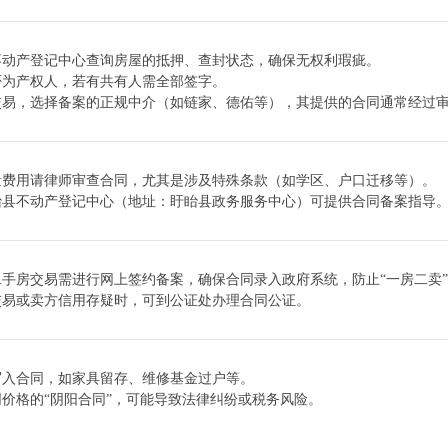
不动产登记中心查询房屋的抵押、查封状态，确保无权利瑕疵。
否为产权人，若有共有人需全部签字。
交易，选择备案的正规中介（如链家、德佑等），其提供的合同通常经过
量费用请律师审查合同，尤其是涉及特殊条款（如学区、户口迁移等）。
眙县不动产登记中心（地址：盱眙县政务服务中心）可提供合同备案指导
手房交易需进行网上签约备案，确保合同录入政府系统，防止“一房二卖
交易或卖方信用存疑时，可到公证处办理合同公证。
写入合同，如家具留存、维修基金过户等。
价格的“阴阳合同”，可能导致法律纠纷或税务风险。